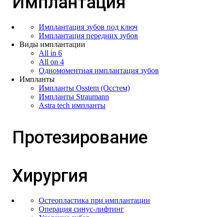
Имплантация
Имплантация зубов под ключ
Имплантация передних зубов
Виды имплантации
All in 6
All on 4
Одномоментная имплантация зубов
Импланты
Импланты Osstem (Осстем)
Импланты Straumann
Astra tech импланты
Протезирование
Хирургия
Остеопластика при имплантации
Операция cинус-лифтинг