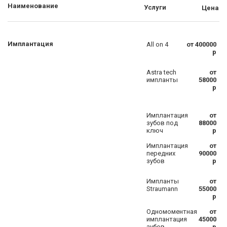
Наименование
Услуги
Цена
Имплантация
All on 4
от 400000
р
Astra tech
от
импланты
58000
р
Имплантация
от
зубов под
88000
ключ
р
Имплантация
от
передних
90000
зубов
р
Импланты
от
Straumann
55000
р
Одномоментная
от
имплантация
45000
зубов
р