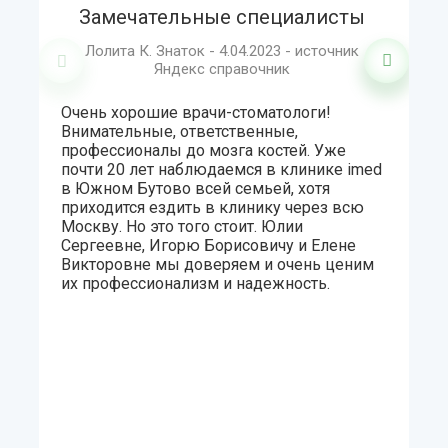
м
Замечательные специалисты
Лолита К. Знаток - 4.04.2023 - источник
Яндекс справочник
Очень хорошие врачи-стоматологи!
Внимательные, ответственные,
Хо
профессионалы до мозга костей. Уже
уж
почти 20 лет наблюдаемся в клинике imed
Се
в Южном Бутово всей семьей, хотя
приходится ездить в клинику через всю
ст
Москву. Но
это того стоит. Юлии
д
Сергеевне, Игорю Борисовичу и Елене
но
вн
Викторовне мы доверяем и очень ценим
то
их профессионализм и надежность.
ли
ю
с
мн
н
и 