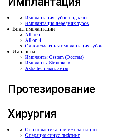
Имплантация
Имплантация зубов под ключ
Имплантация передних зубов
Виды имплантации
All in 6
All on 4
Одномоментная имплантация зубов
Импланты
Импланты Osstem (Осстем)
Импланты Straumann
Astra tech импланты
Протезирование
Хирургия
Остеопластика при имплантации
Операция cинус-лифтинг